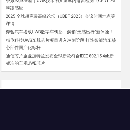
极氪9X具备基于UWB技术的儿童车内遗留检测（CPD）和
脚踢感应
2025 全球超宽带高峰论坛（UBBF 2025）会议时间地点等
详情
奔驰汽车搭载UWB数字车钥匙，解锁“无感出行”新体验！
精位科技UWB车规芯片项目进入冲刺阶段 打造智能汽车核
心部件国产化标杆
通信芯片企业加特兰发布全球新款符合IEEE 802.15.4ab新
标准的车规UWB芯片