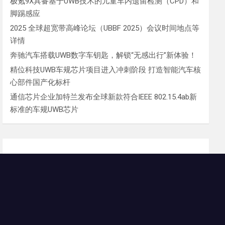
极氪9X具备基于UWB技术的儿童车内遗留检测（CPD）和
脚踢感应
2025 全球超宽带高峰论坛（UBBF 2025）会议时间地点等
详情
奔驰汽车搭载UWB数字车钥匙，解锁“无感出行”新体验！
精位科技UWB车规芯片项目进入冲刺阶段 打造智能汽车核
心部件国产化标杆
通信芯片企业加特兰发布全球新款符合IEEE 802.15.4ab新
标准的车规UWB芯片