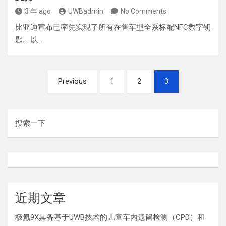
3 年 ago
UWBadmin
No Comments
比亚迪宣布已率先实现了所有在售车型全系标配NFC数字钥
匙。以…
文
Previous
1
2
3
章
分
页
搜索一下
近期文章
极氪9X具备基于UWB技术的儿童车内遗留检测（CPD）和