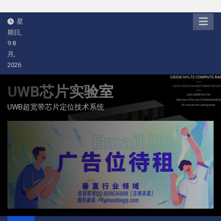
Skip
星
to
期日,
content
9 8
月,
2026
UWB芯片实验室
UWB超宽带芯片定位技术系统