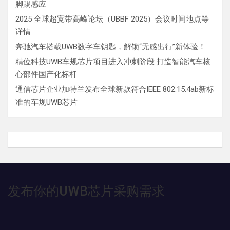
脚踢感应
2025 全球超宽带高峰论坛（UBBF 2025）会议时间地点等
详情
奔驰汽车搭载UWB数字车钥匙，解锁“无感出行”新体验！
精位科技UWB车规芯片项目进入冲刺阶段 打造智能汽车核
心部件国产化标杆
通信芯片企业加特兰发布全球新款符合IEEE 802.15.4ab新标
准的车规UWB芯片
发布你的UWB芯片采购需求