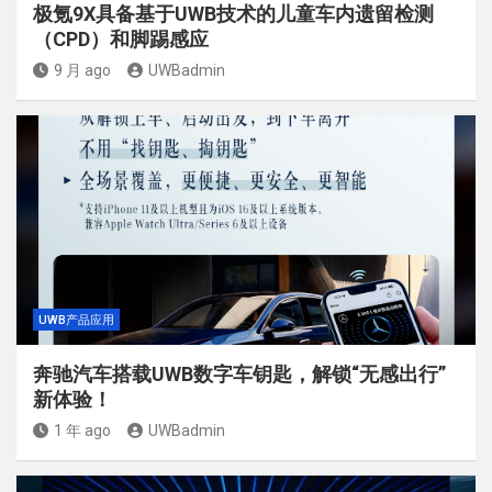
极氪9X具备基于UWB技术的儿童车内遗留检测
（CPD）和脚踢感应
9 月 ago
UWBadmin
UWB产品应用
奔驰汽车搭载UWB数字车钥匙，解锁“无感出行”
新体验！
1 年 ago
UWBadmin