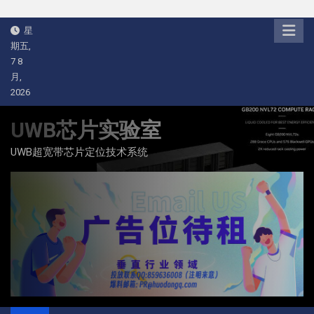
Skip
星
to
期五,
content
7 8
月,
2026
UWB芯片实验室
UWB超宽带芯片定位技术系统