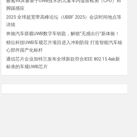
极氪9X具备基于UWB技术的儿童车内遗留检测（CPD）和
脚踢感应
2025 全球超宽带高峰论坛（UBBF 2025）会议时间地点等
详情
奔驰汽车搭载UWB数字车钥匙，解锁“无感出行”新体验！
精位科技UWB车规芯片项目进入冲刺阶段 打造智能汽车核
心部件国产化标杆
通信芯片企业加特兰发布全球新款符合IEEE 802.15.4ab新
标准的车规UWB芯片