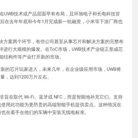
在UWB技术或产品层面早有布局，且环旭电子和长电科技皆
先后在去年年底和今年1月完成新一轮融资，小米等下游厂商也
解决方案两个环节，有些公司甚至从事芯片和解决方案的完整布
一样进行大规模的爆发。在ToC市场，UWB技术产业链正形成芯
功能结构件等产业打开新的市场。
随着新的芯片玩家进入，未来几年，在企业级应用市场，UWB将
量，达到1200万片左右。
在取代 Wi-Fi、蓝牙或 NFC，而是智能地补充它们。支持
商也使用此功能为更昂贵的高端智能手机提供卖点。这种情况在
商也在着手在他们的车辆中安装无线电标准。