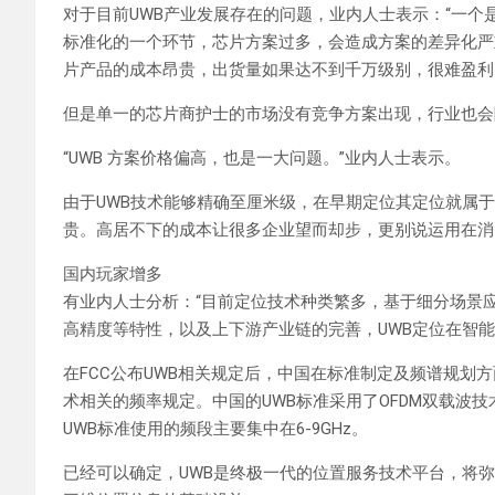
对于目前UWB产业发展存在的问题，业内人士表示：“一
标准化的一个环节，芯片方案过多，会造成方案的差异化严
片产品的成本昂贵，出货量如果达不到千万级别，很难盈利
但是单一的芯片商护士的市场没有竞争方案出现，行业也会
“UWB 方案价格偏高，也是一大问题。”业内人士表示。
由于UWB技术能够精确至厘米级，在早期定位其定位就属
贵。高居不下的成本让很多企业望而却步，更别说运用在消
国内玩家增多
有业内人士分析：“目前定位技术种类繁多，基于细分场景
高精度等特性，以及上下游产业链的完善，UWB定位在智能
在FCC公布UWB相关规定后，中国在标准制定及频谱规划方
术相关的频率规定。中国的UWB标准采用了OFDM双载波
UWB标准使用的频段主要集中在6-9GHz。
已经可以确定，UWB是终极一代的位置服务技术平台，将弥