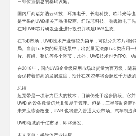
三维位置信息的基础设施。
国内厂商诸如浩云科技、环旭电子、长电科技、欧菲光等也
是苹果的UWB相关产品供应商。纽瑞芯科技、瀚巍微电子
在对UWB芯片研发企业进行投资并构建UWB生态。
在ToB市场，UWB技术产业链较为简单，可以分为芯片和
局。当前To B类的应用场景中，出货量无法像ToC类应用
片、模组、整机等多个环节，此外，UWB技术也为FPC、
在2018年，国内UWB企业级应用市场出货量为百万级，
会保持着超高的发展速度，预计在2022年将会超过千万级的
总结
超宽带是一项潜力巨大的技术，目前仍处于起步阶段。它并非旨
UWB 的设备数量仍然非常易于管理。但是，三星等制造
未来应该会改变，UWB 也将进入普通大众市场。汽车制造
UWB领域的千亿市场，即将爆发。
本文来自：半导体产业纵横