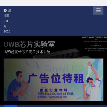
Skip
星
to
期日,
content
9 8
月,
2026
UWB芯片实验室
UWB超宽带芯片定位技术系统