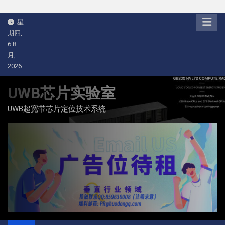
Skip
星
to
期四,
content
6 8
月,
2026
UWB芯片实验室
UWB超宽带芯片定位技术系统