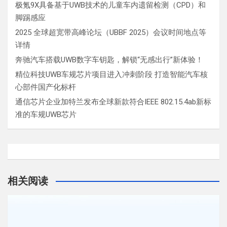
极氪9X具备基于UWB技术的儿童车内遗留检测（CPD）和
脚踢感应
2025 全球超宽带高峰论坛（UBBF 2025）会议时间地点等
详情
奔驰汽车搭载UWB数字车钥匙，解锁“无感出行”新体验！
精位科技UWB车规芯片项目进入冲刺阶段 打造智能汽车核
心部件国产化标杆
通信芯片企业加特兰发布全球新款符合IEEE 802.15.4ab新标
准的车规UWB芯片
相关阅读