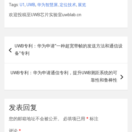
Tags:
U1
,
UWB
,
华为智慧屏
,
定位技术
,
展览
欢迎投稿至UWB芯片实验室uwblab.cn
文
UWB专利：华为申请“一种超宽带帧的发送方法和通信设
章
备“专利
导
航
UWB专利：华为申请通信专利，提升UWB测距系统的可
靠性和鲁棒性
发表回复
您的邮箱地址不会被公开。
必填项已用
*
标注
评论
*