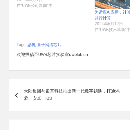
在“UWB公司新闻”中
为适应AI应用，计
并行计算
2024年6月17日
在“UWB技术革新”
Tags:
思科
,
量子网络芯片
欢迎投稿至UWB芯片实验室uwblab.cn
文
大陆集团与银基科技推出新一代数字钥匙，打通鸿
章
蒙、安卓、iOS
导
航