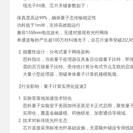
现光子纠缠。芯片关键参数如下：
保真度高达99%‌，确保量子态传输稳定性
功耗低于1mW‌，支持高效能运行
兼容1550nm电信波长‌，无缝对接现有光纤网络
单通道每秒产生超100万对纠缠光子‌，全芯片速率突破‌2亿对/
颠覆性设计：分布式量子网络架构‌
思科指出，当前量子处理器仅具备‌百位级量子比特‌，即使
需的‌百万级量子比特‌。受传统计算分布式节点互联的启发
大量小型处理器，突破单体量子计算机规模瓶颈。
【行业影响：量子计算实用化提速】‌
实验室落地加速技术转化‌
思科量子实验室于美国加州圣莫尼卡正式启用，聚焦‌量子
实用化‌，覆盖金融建模、药物研发、加密通信等领域。
技术对标传统光纤生态‌
芯片直接采用‌标准光纤基础设施‌，无需额外铺设专用