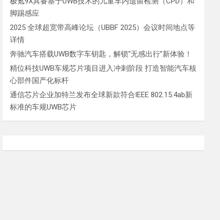
极氪9X具备基于UWB技术的儿童车内遗留检测（CPD）和
脚踢感应
2025 全球超宽带高峰论坛（UBBF 2025）会议时间地点等
详情
奔驰汽车搭载UWB数字车钥匙，解锁“无感出行”新体验！
精位科技UWB车规芯片项目进入冲刺阶段 打造智能汽车核
心部件国产化标杆
通信芯片企业加特兰发布全球新款符合IEEE 802.15.4ab新
标准的车规UWB芯片