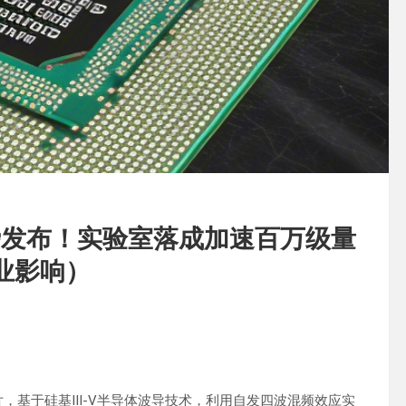
磅发布！实验室落成加速百万级量
影响）‌
于硅基III-V半导体波导技术，利用‌自发四波混频效应‌实