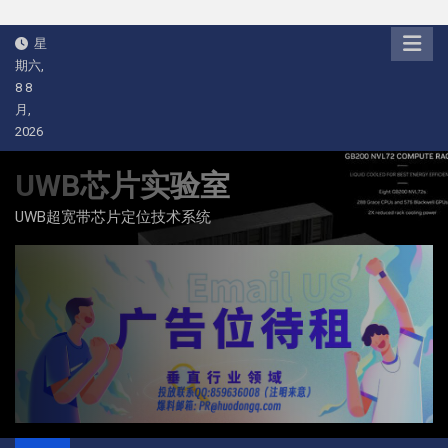
Skip
星
to
期六,
content
8 8
月,
2026
UWB芯片实验室
UWB超宽带芯片定位技术系统