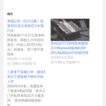
相关
美国公布《芯片法案》投
资30亿美元资助芯片封装
行业
拜登政府11月21日美东时
间宣布，将投入大约30亿
英伟达GTC2024发布最强
美元（约合人民币215亿
芯片Blackwell架构B200
元）的资金，专门用于资
GPU,AI训练比H100更厉害
助美…
2024年3月20日
2023年11月22日
在“UWB公司新闻”中
在“UWB公司新闻”中
三星拿下高通订单，骁龙4
系芯片首批将于明年开始
上市
2020年9月初，高通宣布
了骁龙4系处理器，将为入
门手机带来5G芯片方案支
持。 来自韩媒的报道称，
知…