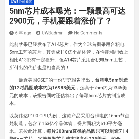
UWB公司新闻
5nm芯片成本曝光：一颗最高可达
2900元，手机要跟着涨价了？
6 年 ago
UWBadmin
No Comments
此前苹果已经发布了A14芯片，作为全球首颗采用台积电
5nm工艺的芯片，其集成118亿个晶体管，在性能和能效上
相比A13都有一定提升。但A14芯片采用台积电5nm工艺，
所付出的代价也是相当高的！
最近美国CSET的一份研究报告指出，
台积电5nm制造
的12吋晶圆成本约为16988美元，
远高于7nm约为9346美
元的成本，该报告同时还估算出了每颗5nm芯片的制造成
本。
以英伟达P100 GPU为例，这款产品采用台积电的16nm节点
处制造，包含了153亿个晶体管，裸片面积为610平方毫
米。若按此计算，
每片300mm直径的晶圆只可以制造71.4
颗5nm芯片，平摊单颗芯片成本将高达238美元，约合