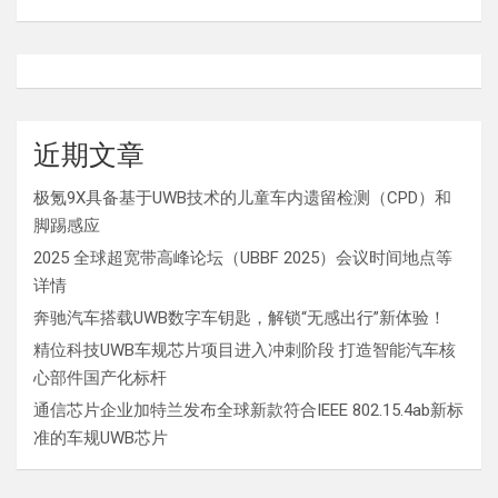
近期文章
极氪9X具备基于UWB技术的儿童车内遗留检测（CPD）和
脚踢感应
2025 全球超宽带高峰论坛（UBBF 2025）会议时间地点等
详情
奔驰汽车搭载UWB数字车钥匙，解锁“无感出行”新体验！
精位科技UWB车规芯片项目进入冲刺阶段 打造智能汽车核
心部件国产化标杆
通信芯片企业加特兰发布全球新款符合IEEE 802.15.4ab新标
准的车规UWB芯片