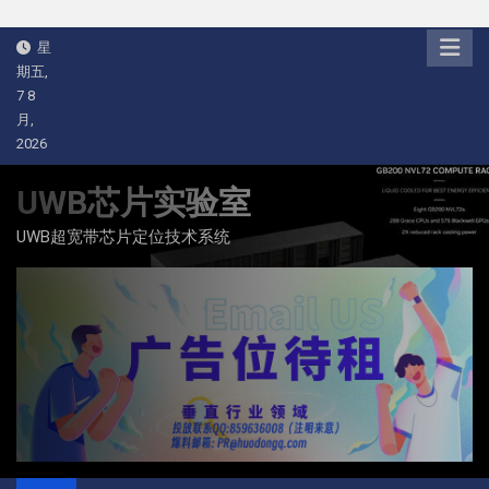
Skip
星
to
期五,
content
7 8
月,
2026
UWB芯片实验室
UWB超宽带芯片定位技术系统