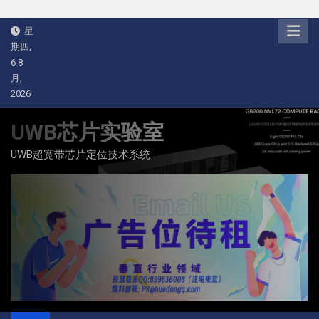
Skip
星
to
期四,
content
6 8
月,
2026
UWB芯片实验室
UWB超宽带芯片定位技术系统