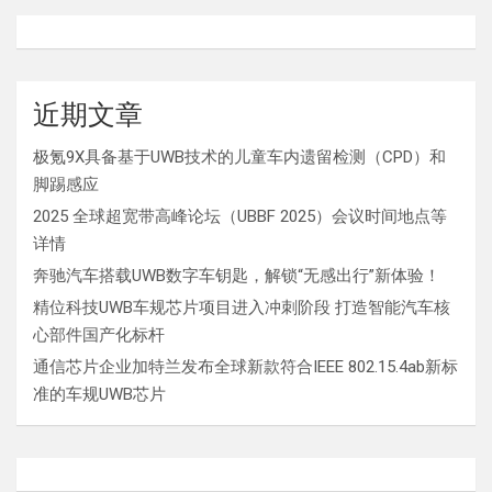
近期文章
极氪9X具备基于UWB技术的儿童车内遗留检测（CPD）和
脚踢感应
2025 全球超宽带高峰论坛（UBBF 2025）会议时间地点等
详情
奔驰汽车搭载UWB数字车钥匙，解锁“无感出行”新体验！
精位科技UWB车规芯片项目进入冲刺阶段 打造智能汽车核
心部件国产化标杆
通信芯片企业加特兰发布全球新款符合IEEE 802.15.4ab新标
准的车规UWB芯片