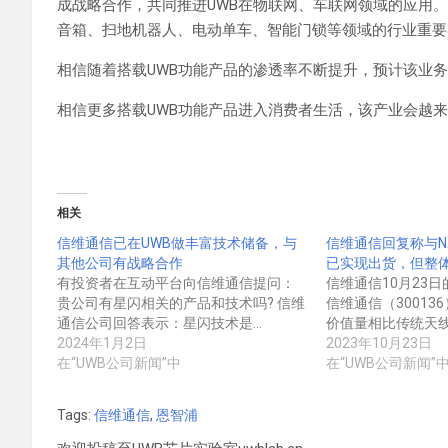
成战略合作，共同推进UWB在物联网、车联网领域的应用
音箱、扫地机器人、电动单车、智能门锁等领域的行业重要
相信随着搭载UWB功能产品的渗透率不断提升，预计该业
相信更多搭载UWB功能产品进入消费者生活，该产业会越
相关
信维通信已在UWB做丰富技术储备，与
信维通信回复称与N
其他公司有战略合作
已实现出货，但整
有投资者在互动平台向信维通信提问：
信维通信10月23
贵公司有星闪相关的产品和技术吗? 信维
信维通信（30013
通信公司回答表示：星闪技术是…
价值量相比传统天线
2024年1月2日
2023年10月23日
在“UWB公司新闻”中
在“UWB公司新闻”
Tags:
信维通信
,
恩智浦