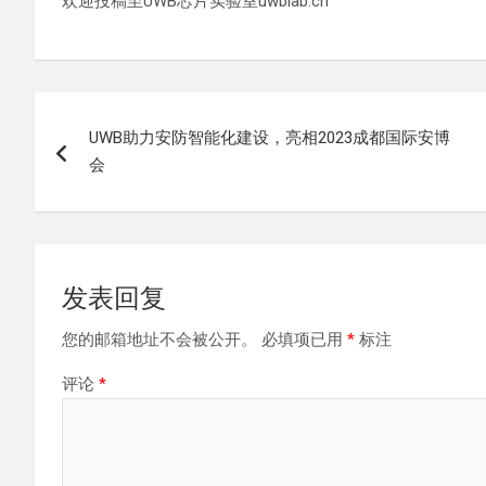
欢迎投稿至UWB芯片实验室uwblab.cn
文
UWB助力安防智能化建设，亮相2023成都国际安博
章
会
导
航
发表回复
您的邮箱地址不会被公开。
必填项已用
*
标注
评论
*