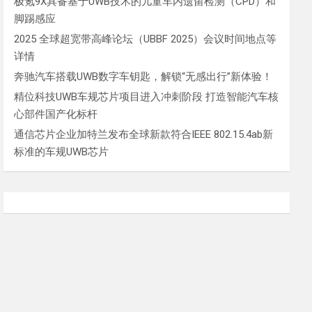
极氪9X具备基于UWB技术的儿童车内遗留检测（CPD）和
脚踢感应
2025 全球超宽带高峰论坛（UBBF 2025）会议时间地点等
详情
奔驰汽车搭载UWB数字车钥匙，解锁“无感出行”新体验！
精位科技UWB车规芯片项目进入冲刺阶段 打造智能汽车核
心部件国产化标杆
通信芯片企业加特兰发布全球新款符合IEEE 802.15.4ab新
标准的车规UWB芯片