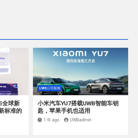
UWB公司新闻
布全球新
小米汽车YU7搭载UWB智能车钥
ab新标准的
匙，苹果手机也适用
1 年 ago
UWBadmin