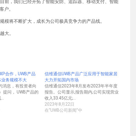
。目前，我们已经开拓了智能安防、追踪器、移动支付、智能
客户。
务规模将不断扩大，成长为公司极具竞争力的产品线。
来越大。
XP合作，UWB产品
信维通信UWB产品广泛应用于智能家居
体业务规模不大
大力开拓国内市场
日的消息，有投资者向
信维通信2023年8月发布2023年半年度
6）提问， UWB产品的
报告。公司显示,报告期内,公司实现营业
…
收入33.45亿元;…
2023年8月22日
中
在“UWB公司新闻”中