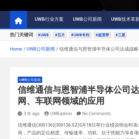
UWB行业方案
UWB公司新闻
UWB技术革
热门关键词
#UWB
#芯片
#UWB专利
#超宽带
#三星
Home
UWB公司新闻
信维通信与恩智浦半导体公司达成战略
UWB公司新闻
信维通信与恩智浦半导体公司达
网、车联网领域的应用
3 年 ago
UWBadmin
No Comments
信维通信(300136)(300136.SZ)5月18日举行业绩
局，产品的定位精度、传输速率、功耗、抗干扰能力等各项技