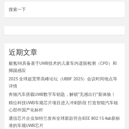
搜索一下
近期文章
极氪9X具备基于UWB技术的儿童车内遗留检测（CPD）和
脚踢感应
2025 全球超宽带高峰论坛（UBBF 2025）会议时间地点等
详情
奔驰汽车搭载UWB数字车钥匙，解锁“无感出行”新体验！
精位科技UWB车规芯片项目进入冲刺阶段 打造智能汽车核
心部件国产化标杆
通信芯片企业加特兰发布全球新款符合IEEE 802.15.4ab新标
准的车规UWB芯片