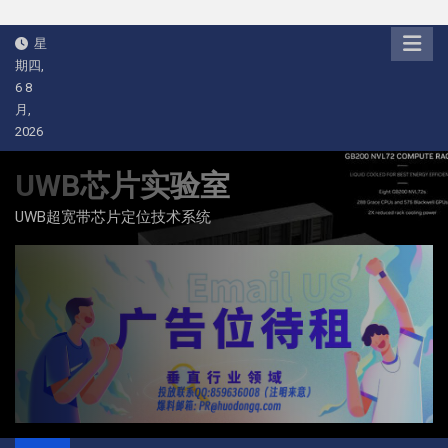
Skip
星
to
期四,
content
6 8
月,
2026
UWB芯片实验室
UWB超宽带芯片定位技术系统