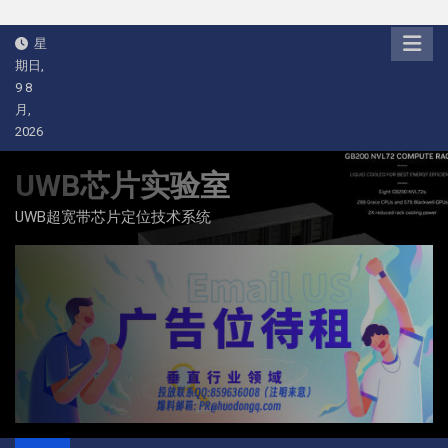
Skip
星
to
期日,
content
9 8
月,
2026
UWB芯片实验室
UWB超宽带芯片定位技术系统