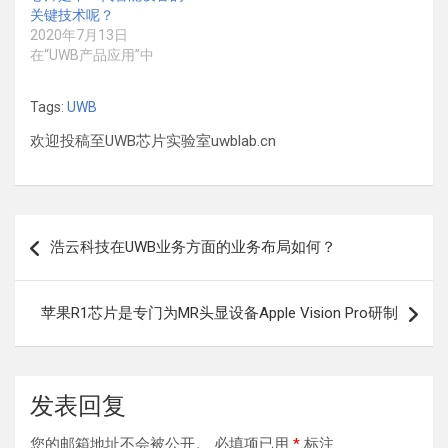
关键技术呢？
2020年7月13日
在“UWB产品应用”中
Tags:
UWB
欢迎投稿至UWB芯片实验室uwblab.cn
文
浩云科技在UWB业务方面的业务布局如何？
章
导
苹果R1芯片是专门为MR头显设备Apple Vision Pro研制
航
发表回复
您的邮箱地址不会被公开。
必填项已用
*
标注