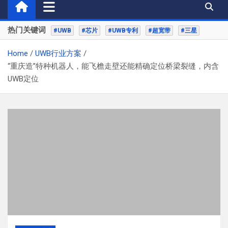
热门关键词
#UWB
#芯片
#UWB专利
#超宽带
#三星
Home
UWB行业方案
“重庆造”特种机器人，能飞檐走壁还能精确定位桥梁裂缝，内含
UWB定位