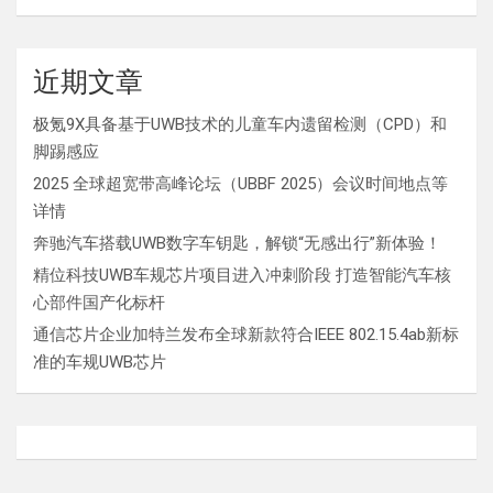
近期文章
极氪9X具备基于UWB技术的儿童车内遗留检测（CPD）和
脚踢感应
2025 全球超宽带高峰论坛（UBBF 2025）会议时间地点等
详情
奔驰汽车搭载UWB数字车钥匙，解锁“无感出行”新体验！
精位科技UWB车规芯片项目进入冲刺阶段 打造智能汽车核
心部件国产化标杆
通信芯片企业加特兰发布全球新款符合IEEE 802.15.4ab新标
准的车规UWB芯片