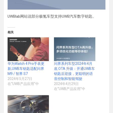
UWBlab网站说部分极氪车型支持UWB汽车数字钥匙。
相关
华为Watch 4 Pro手表更
问界系列车型2024年4月
新,UWB车钥匙适配问界
底 OTA 升级：开通UWB车
M9 / 智界 S7
钥匙后迎接，更聪明的语
2024年5月27日
音控制和智能驾驶
在“UWB产品应用”中
2024年4月29日
在“UWB产品应用”中