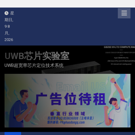
Skip
星
to
期日,
content
9 8
月,
2026
UWB芯片实验室
UWB超宽带芯片定位技术系统