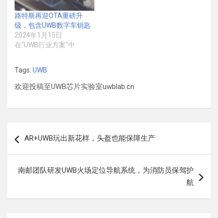
路特斯再迎OTA重磅升
级，包含UWB数字车钥匙
2024年1月15日
在“UWB行业方案”中
Tags:
UWB
欢迎投稿至UWB芯片实验室uwblab.cn
文
AR+UWB玩出新花样，头盔也能保障生产
章
导
南邮团队研发UWB火场定位导航系统，为消防员保驾护
航
航