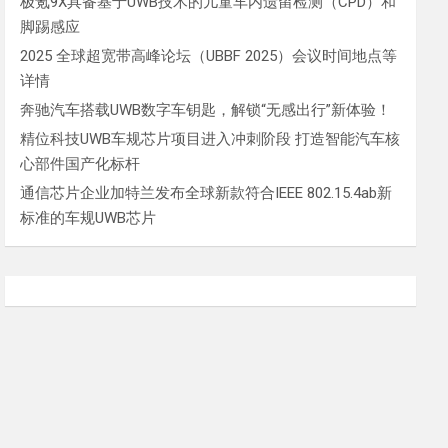
极氪9X具备基于UWB技术的儿童车内遗留检测（CPD）和
脚踢感应
2025 全球超宽带高峰论坛（UBBF 2025）会议时间地点等
详情
奔驰汽车搭载UWB数字车钥匙，解锁“无感出行”新体验！
精位科技UWB车规芯片项目进入冲刺阶段 打造智能汽车核
心部件国产化标杆
通信芯片企业加特兰发布全球新款符合IEEE 802.15.4ab新
标准的车规UWB芯片