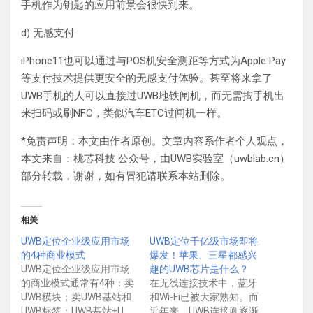
手机作为钥匙的应用前景会很快到来。
d) 无感支付
iPhone11也可以通过与POS机安全测距等方式为Apple Pay
等支付技术提供更安全的无感支付体验。甚至将来拿了
UWB手机的人可以直接过UWB地铁闸机，而无需掏手机出
来扫码或刷NFC，类似汽车ETC过闸机一样。
*免责声明：本文由作者原创。文章内容系作者个人观点，
本文来自：桃芯科技 公众号，由UWB实验室（uwblab.cn）
部分转载，谢谢，如有冒犯请联系本站删除。
相关
UWB定位企业级应用市场
UWB定位千亿级市场即将
的4种商业模式
爆发！苹果、三星都感兴
UWB定位企业级应用市场
趣的UWB芯片是什么？
的商业模式通常有4种：卖
在无线连接技术中，蓝牙
UWB模块；卖UWB基站和
和Wi-Fi已被大家熟知。而
UWB标签；UWB基站+U…
近年来，UWB连接则逐渐