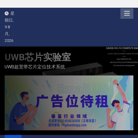
Skip
星
to
期日,
content
9 8
月,
2026
UWB芯片实验室
UWB超宽带芯片定位技术系统