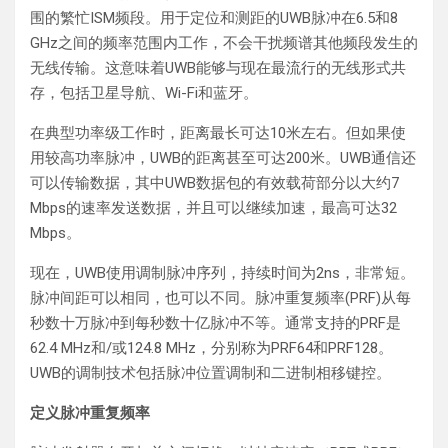
围的繁忙ISM频段。用于定位和测距的UWB脉冲在6.5和8
GHz之间的频率范围内工作，不会干扰频谱其他频段发生的
无线传输。这意味着UWB能够与现在最流行的无线形式共
存，包括卫星导航、Wi-Fi和蓝牙。
在典型功率级工作时，距离最长可达10米左右。但如果使
用较高功率脉冲，UWB的距离甚至可达200米。UWB通信还
可以传输数据，其中UWB数据包的有效载荷部分以大约7
Mbps的速率发送数据，并且可以继续加速，最高可达32
Mbps。
现在，UWB使用调制脉冲序列，持续时间为2ns，非常短。
脉冲间距可以相同，也可以不同。脉冲重复频率(PRF)从每
秒数十万脉冲到每秒数十亿脉冲不等。通常支持的PRF是
62.4 MHz和/或124.8 MHz，分别称为PRF64和PRF128。
UWB的调制技术包括脉冲位置调制和二进制相移键控。
定义脉冲重复频率