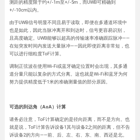
测距的精度限于约+/-1m至+/-5m，而UWB可精确到
+/-10cm以内。
由于UWB信号明显不同且易于读取，即便在多通道环境中
也是如此，因此当脉冲离开和到达时，信号更容易识别，
且高度确定。UWB能够以超高的传输速率准确跟踪脉冲——
在短突发时间内发送大量脉冲——因此即使距离非常短，也
可以进行细粒度ToF计算。
调制正弦波在使用Wi-Fi或蓝牙确定位置时会出现，其多通
道分量只能以复杂的方式分离。这也就是Wi-Fi和蓝牙为何
努力提供精度低于1米的准确测量值的部分原因。
可选的到达角（AoA）计算
请务必注意，ToF计算确定的是径向距离，而不是方向。也
就是说，ToF计算告诉设备1其与设备2之间的距离，但不告
诉设备2的方向——前、后、左、右、东、南、西还是北。