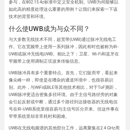
参与，在802.15.4z标准中定义安全机制。UWB为何能够以
如此高的精度处理这么重要的用例？让我们来探索一下该
技术的背景和环境。
什么使UWB成为与众不同？
与大多数无线技术不同，超宽带(UWB)通过脉冲无线电工
作。它在宽频带上使用一系列脉冲，因此有时也被称为IR-
UWB或脉冲无线电UWB。相比之下：卫星、Wi-Fi和蓝牙在
窄频带上使用调制正弦波来传输信息。
UWB脉冲具有多个重要特点。首先，它们陡而窄，看起来
像尖峰一样，即使是在嘈杂的通道环境中，也很容易识
别。此外，与WiFi或BLE等其他技术相比，对于ToF测距，
UWB脉冲更适合密集多径环境。由于主信号路径旁的对象
会引起反射或中断，通过多个路径到达接收器的无线电信
号在IR-UWB系统里很容易与主信号区分开来。但这件事在
窄带系统里却非常耗时和困难。
UWB在无线电频谱的其他部分工作，远离聚集在2.4 GHz周