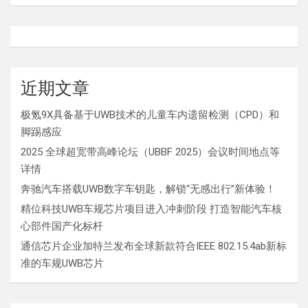
近期文章
极氪9X具备基于UWB技术的儿童车内遗留检测（CPD）和
脚踢感应
2025 全球超宽带高峰论坛（UBBF 2025）会议时间地点等
详情
奔驰汽车搭载UWB数字车钥匙，解锁“无感出行”新体验！
精位科技UWB车规芯片项目进入冲刺阶段 打造智能汽车核
心部件国产化标杆
通信芯片企业加特兰发布全球新款符合IEEE 802.15.4ab新标
准的车规UWB芯片