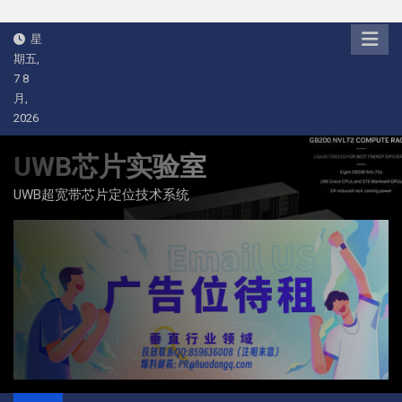
Skip
星
to
期五,
content
7 8
月,
2026
UWB芯片实验室
UWB超宽带芯片定位技术系统